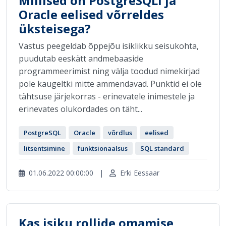
Millised on PostgreSQLi ja
Oracle eelised võrreldes
üksteisega?
Vastus peegeldab õppejõu isiklikku seisukohta,
puudutab eeskätt andmebaaside
programmeerimist ning välja toodud nimekirjad
pole kaugeltki mitte ammendavad. Punktid ei ole
tähtsuse järjekorras - erinevatele inimestele ja
erinevates olukordades on täht...
PostgreSQL
Oracle
võrdlus
eelised
litsentsimine
funktsionaalsus
SQL standard
01.06.2022 00:00:00
|
Erki Eessaar
Kas isiku rollide omamise