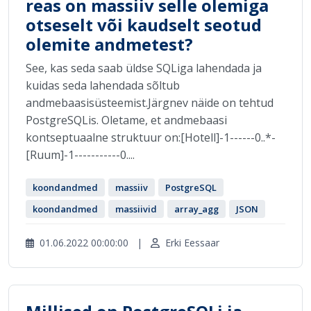
reas on massiiv selle olemiga
otseselt või kaudselt seotud
olemite andmetest?
See, kas seda saab üldse SQLiga lahendada ja
kuidas seda lahendada sõltub
andmebaasisüsteemist.Järgnev näide on tehtud
PostgreSQLis. Oletame, et andmebaasi
kontseptuaalne struktuur on:[Hotell]-1------0..*-
[Ruum]-1-----------0....
koondandmed
massiiv
PostgreSQL
koondandmed
massiivid
array_agg
JSON
01.06.2022 00:00:00
|
Erki Eessaar