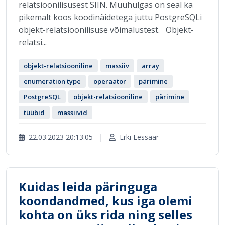
relatsioonilisusest SIIN. Muuhulgas on seal ka
pikemalt koos koodinäidetega juttu PostgreSQLi
objekt-relatsioonilisuse võimalustest. Objekt-
relatsi...
objekt-relatsiooniline
massiiv
array
enumeration type
operaator
pärimine
PostgreSQL
objekt-relatsiooniline
pärimine
tüübid
massiivid
22.03.2023 20:13:05
|
Erki Eessaar
Kuidas leida päringuga
koondandmed, kus iga olemi
kohta on üks rida ning selles