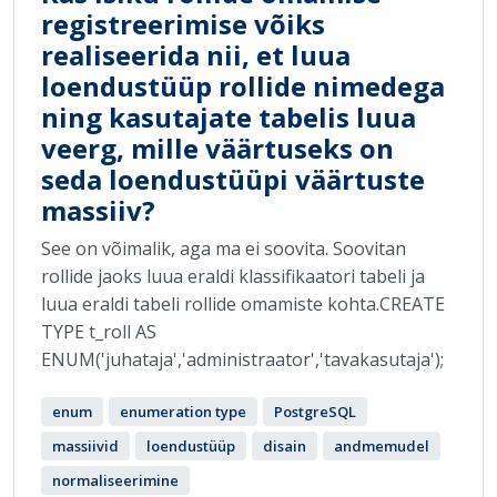
registreerimise võiks
realiseerida nii, et luua
loendustüüp rollide nimedega
ning kasutajate tabelis luua
veerg, mille väärtuseks on
seda loendustüüpi väärtuste
massiiv?
See on võimalik, aga ma ei soovita. Soovitan
rollide jaoks luua eraldi klassifikaatori tabeli ja
luua eraldi tabeli rollide omamiste kohta.CREATE
TYPE t_roll AS
ENUM('juhataja','administraator','tavakasutaja');
enum
enumeration type
PostgreSQL
massiivid
loendustüüp
disain
andmemudel
normaliseerimine