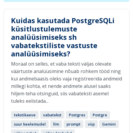
Kuidas kasutada PostgreSQLi
küsitlustulemuste
analüüsimiseks sh
vabatekstiliste vastuste
analüüsimiseks?
Moraal on selles, et vaba teksti väljas olevate
väärtuste analüüsimine nõuab rohkem tööd ning
kui andmebaasis oleks vaja registreerida andmeid
millegi kohta, et nende andmete alusel saaks
hiljem teha otsinguid, siis vabateksti asemel
tuleks eelistada...
tekstikaeve
vabatekst
Postgres
Postgre
suur keelemudel
llm
prompt
viip
Gemini