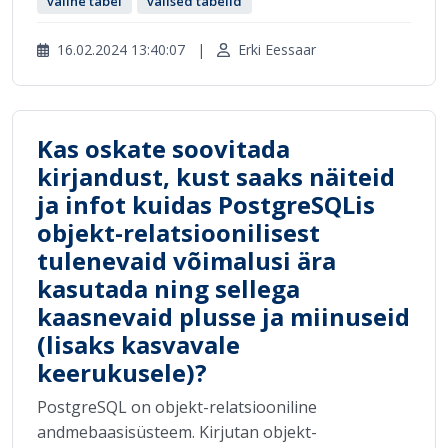
väline tabel
välised tabelid
16.02.2024 13:40:07
|
Erki Eessaar
Kas oskate soovitada
kirjandust, kust saaks näiteid
ja infot kuidas PostgreSQLis
objekt-relatsioonilisest
tulenevaid võimalusi ära
kasutada ning sellega
kaasnevaid plusse ja miinuseid
(lisaks kasvavale
keerukusele)?
PostgreSQL on objekt-relatsiooniline
andmebaasisüsteem. Kirjutan objekt-