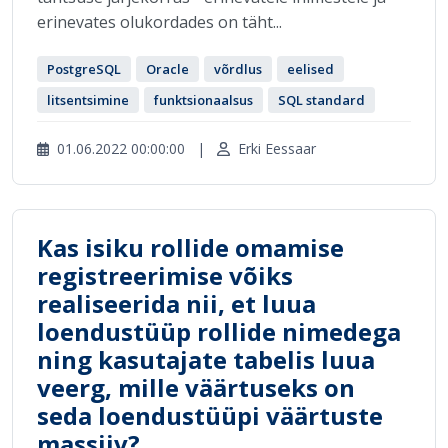
erinevates olukordades on täht...
PostgreSQL
Oracle
võrdlus
eelised
litsentsimine
funktsionaalsus
SQL standard
01.06.2022 00:00:00
|
Erki Eessaar
Kas isiku rollide omamise
registreerimise võiks
realiseerida nii, et luua
loendustüüp rollide nimedega
ning kasutajate tabelis luua
veerg, mille väärtuseks on
seda loendustüüpi väärtuste
massiiv?