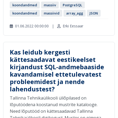
koondandmed
massiiv
PostgreSQL
koondandmed
massiivid
array_agg
JSON
01.06.2022 00:00:00
|
Erki Eessaar
Kas leidub kergesti
kättesaadavat eestikeelset
kirjandust SQL-andmebaaside
kavandamisel ettetulevatest
probleemidest ja nende
lahendustest?
Tallinna Tehnikaülikooli üliõpilased on
lõputöödena koostanud mustrite katalooge.
Need lõputööd on kättesaadavad Tallinna
Tehnikaülikooli digikogust. Muster on nimega