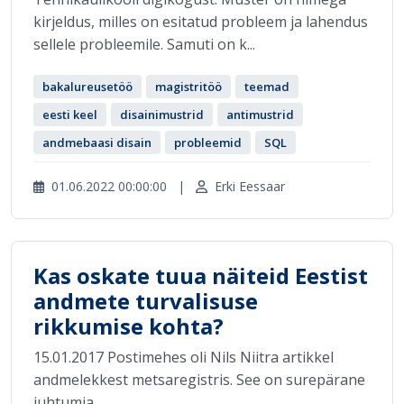
kirjeldus, milles on esitatud probleem ja lahendus
sellele probleemile. Samuti on k...
bakalureusetöö
magistritöö
teemad
eesti keel
disainimustrid
antimustrid
andmebaasi disain
probleemid
SQL
01.06.2022 00:00:00
|
Erki Eessaar
Kas oskate tuua näiteid Eestist
andmete turvalisuse
rikkumise kohta?
15.01.2017 Postimehes oli Nils Niitra artikkel
andmelekkest metsaregistris. See on surepärane
juhtumia...