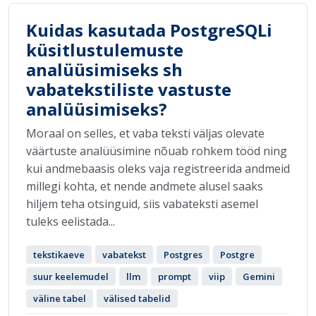
Kuidas kasutada PostgreSQLi
küsitlustulemuste
analüüsimiseks sh
vabatekstiliste vastuste
analüüsimiseks?
Moraal on selles, et vaba teksti väljas olevate
väärtuste analüüsimine nõuab rohkem tööd ning
kui andmebaasis oleks vaja registreerida andmeid
millegi kohta, et nende andmete alusel saaks
hiljem teha otsinguid, siis vabateksti asemel
tuleks eelistada...
tekstikaeve
vabatekst
Postgres
Postgre
suur keelemudel
llm
prompt
viip
Gemini
väline tabel
välised tabelid