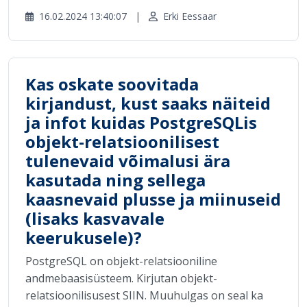
16.02.2024 13:40:07
|
Erki Eessaar
Kas oskate soovitada
kirjandust, kust saaks näiteid
ja infot kuidas PostgreSQLis
objekt-relatsioonilisest
tulenevaid võimalusi ära
kasutada ning sellega
kaasnevaid plusse ja miinuseid
(lisaks kasvavale
keerukusele)?
PostgreSQL on objekt-relatsiooniline
andmebaasisüsteem. Kirjutan objekt-
relatsioonilisusest SIIN. Muuhulgas on seal ka