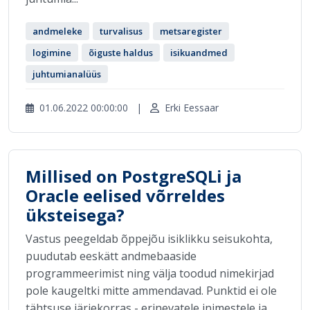
andmeleke
turvalisus
metsaregister
logimine
õiguste haldus
isikuandmed
juhtumianalüüs
01.06.2022 00:00:00
|
Erki Eessaar
Millised on PostgreSQLi ja
Oracle eelised võrreldes
üksteisega?
Vastus peegeldab õppejõu isiklikku seisukohta,
puudutab eeskätt andmebaaside
programmeerimist ning välja toodud nimekirjad
pole kaugeltki mitte ammendavad. Punktid ei ole
tähtsuse järjekorras - erinevatele inimestele ja