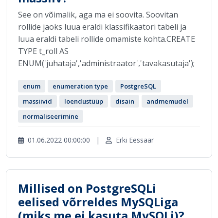
See on võimalik, aga ma ei soovita. Soovitan
rollide jaoks luua eraldi klassifikaatori tabeli ja
luua eraldi tabeli rollide omamiste kohta.CREATE
TYPE t_roll AS
ENUM('juhataja','administraator','tavakasutaja');
enum
enumeration type
PostgreSQL
massiivid
loendustüüp
disain
andmemudel
normaliseerimine
01.06.2022 00:00:00
|
Erki Eessaar
Millised on PostgreSQLi
eelised võrreldes MySQLiga
(miks me ei kasuta MySQLi)?