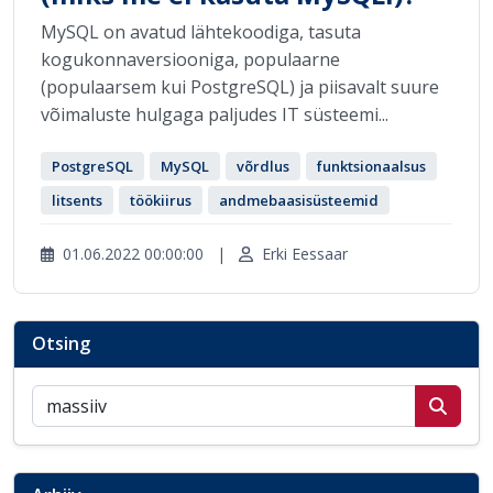
MySQL on avatud lähtekoodiga, tasuta
kogukonnaversiooniga, populaarne
(populaarsem kui PostgreSQL) ja piisavalt suure
võimaluste hulgaga paljudes IT süsteemi...
PostgreSQL
MySQL
võrdlus
funktsionaalsus
litsents
töökiirus
andmebaasisüsteemid
01.06.2022 00:00:00
|
Erki Eessaar
Otsing
Otsi postitusi