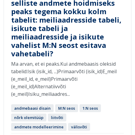
selliste andmete hoidmiseks
peaks tegema kokku kolm
tabelit: meiliaadresside tabeli,
isikute tabeli ja
meiliaadresside ja isikute
vahelist M:N seost esitava
vahetabeli?
Ma arvan, et ei peaks.Kui andmebaasis oleksid
tabelid:Isik (isik_id, ...)Primaarvõti (isik_id)E_meil
(e_meil_id, e_meil)Primaarvõti
(e_meil_id)Alternatiivvõti
(e_meil)Isiku_meiliaadres...
andmebaasi disain
M:N seos
1:N seos
nõrk olemitüüp
liitvõti
andmete modelleerimine
välisvõti