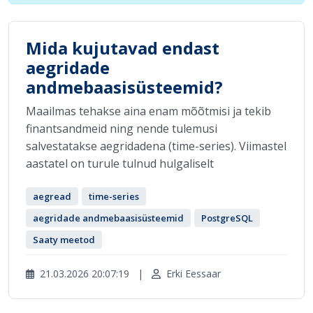
Mida kujutavad endast
aegridade
andmebaasisüsteemid?
Maailmas tehakse aina enam mõõtmisi ja tekib
finantsandmeid ning nende tulemusi
salvestatakse aegridadena (time-series). Viimastel
aastatel on turule tulnud hulgaliselt
aegread
time-series
aegridade andmebaasisüsteemid
PostgreSQL
Saaty meetod
21.03.2026 20:07:19
|
Erki Eessaar