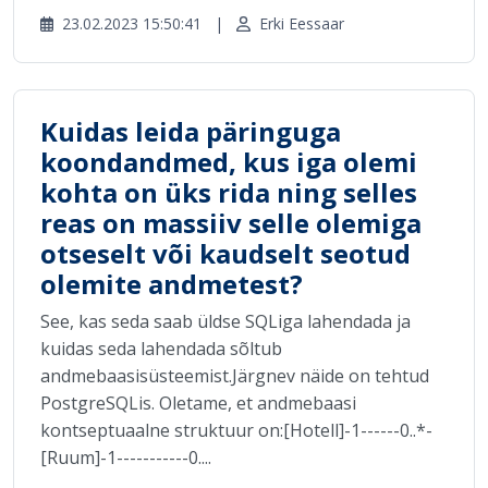
23.02.2023 15:50:41
|
Erki Eessaar
Kuidas leida päringuga
koondandmed, kus iga olemi
kohta on üks rida ning selles
reas on massiiv selle olemiga
otseselt või kaudselt seotud
olemite andmetest?
See, kas seda saab üldse SQLiga lahendada ja
kuidas seda lahendada sõltub
andmebaasisüsteemist.Järgnev näide on tehtud
PostgreSQLis. Oletame, et andmebaasi
kontseptuaalne struktuur on:[Hotell]-1------0..*-
[Ruum]-1-----------0....