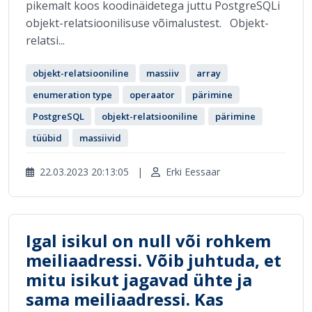
pikemalt koos koodinäidetega juttu PostgreSQLi
objekt-relatsioonilisuse võimalustest. Objekt-
relatsi...
objekt-relatsiooniline
massiiv
array
enumeration type
operaator
pärimine
PostgreSQL
objekt-relatsiooniline
pärimine
tüübid
massiivid
22.03.2023 20:13:05
|
Erki Eessaar
Igal isikul on null või rohkem
meiliaadressi. Võib juhtuda, et
mitu isikut jagavad ühte ja
sama meiliaadressi. Kas