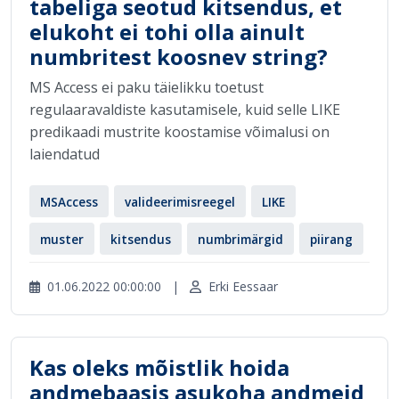
tabeliga seotud kitsendus, et
elukoht ei tohi olla ainult
numbritest koosnev string?
MS Access ei paku täielikku toetust
regulaaravaldiste kasutamisele, kuid selle LIKE
predikaadi mustrite koostamise võimalusi on
laiendatud
MSAccess
valideerimisreegel
LIKE
muster
kitsendus
numbrimärgid
piirang
01.06.2022 00:00:00
|
Erki Eessaar
Kas oleks mõistlik hoida
andmebaasis asukoha andmeid