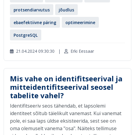
protsendiarvutus
jõudlus
ebaefektiivne päring
optimeerimine
PostgreSQL
21.04.2024 09:30:30
|
Erki Eessaar
Mis vahe on identifitseerival ja
mitteidentifitseerival seosel
tabelite vahel?
Identifitseeriv seos tähendab, et lapsolemi
identiteet sõltub täielikult vanemast. Kui vanemat
pole, ei saa laps üldse eksisteerida, sest see on
oma olemuselt vanema "osa". Näiteks tellimuse