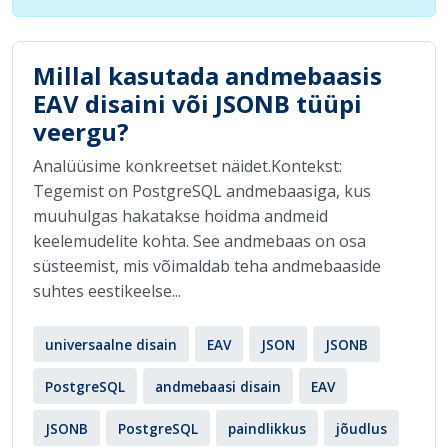
Millal kasutada andmebaasis
EAV disaini või JSONB tüüpi
veergu?
Analüüsime konkreetset näidet.Kontekst:
Tegemist on PostgreSQL andmebaasiga, kus
muuhulgas hakatakse hoidma andmeid
keelemudelite kohta. See andmebaas on osa
süsteemist, mis võimaldab teha andmebaaside
suhtes eestikeelse...
universaalne disain
EAV
JSON
JSONB
PostgreSQL
andmebaasi disain
EAV
JSONB
PostgreSQL
paindlikkus
jõudlus