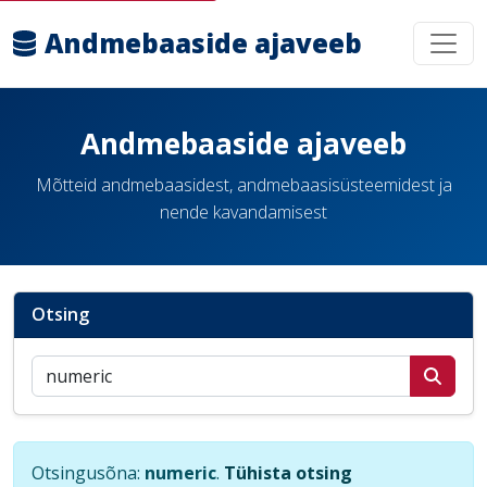
Andmebaaside ajaveeb
Andmebaaside ajaveeb
Mõtteid andmebaasidest, andmebaasisüsteemidest ja
nende kavandamisest
Otsing
Otsi postitusi
Otsingusõna:
numeric
.
Tühista otsing