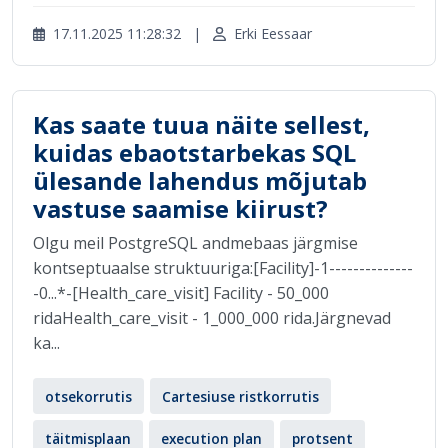
17.11.2025 11:28:32
|
Erki Eessaar
Kas saate tuua näite sellest,
kuidas ebaotstarbekas SQL
ülesande lahendus mõjutab
vastuse saamise kiirust?
Olgu meil PostgreSQL andmebaas järgmise
kontseptuaalse struktuuriga:[Facility]-1--------------
-0...*-[Health_care_visit] Facility - 50_000
ridaHealth_care_visit - 1_000_000 rida.Järgnevad
ka...
otsekorrutis
Cartesiuse ristkorrutis
täitmisplaan
execution plan
protsent