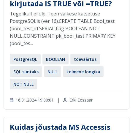
kirjutada IS TRUE või =TRUE?
Tegelikult ei ole. Teen väikese katsetuse
PostgreSQLis (ver 16).CREATE TABLE Bool_test
(bool_test_id SERIAL,flag BOOLEAN NOT
NULL,CONSTRAINT pk_bool_test PRIMARY KEY
(bool_tes...
PostgreSQL
BOOLEAN
tõeväärtus
SQL süntaks
NULL
kolmene loogika
NOT NULL
16.01.2024 19:00:01
|
Erki Eessaar
Kuidas jõustada MS Accessis