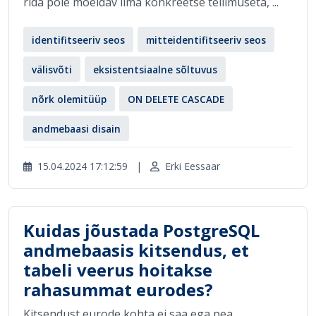
rida pole mõeldav ilma konkreetse tellimuseta, ...
identifitseeriv seos
mitteidentifitseeriv seos
välisvõti
eksistentsiaalne sõltuvus
nõrk olemitüüp
ON DELETE CASCADE
andmebaasi disain
15.04.2024 17:12:59
|
Erki Eessaar
Kuidas jõustada PostgreSQL
andmebaasis kitsendus, et
tabeli veerus hoitakse
rahasummat eurodes?
Kitsendust eurode kohta ei saa ega pea