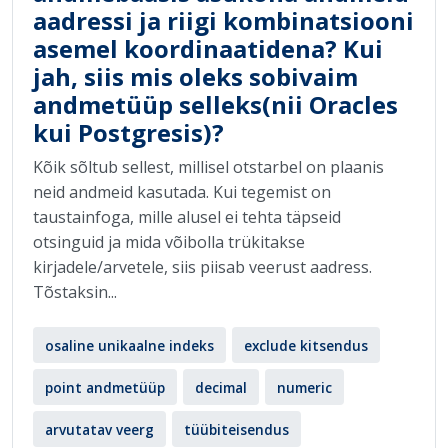
aadressi ja riigi kombinatsiooni
asemel koordinaatidena? Kui
jah, siis mis oleks sobivaim
andmetüüp selleks(nii Oracles
kui Postgresis)?
Kõik sõltub sellest, millisel otstarbel on plaanis
neid andmeid kasutada. Kui tegemist on
taustainfoga, mille alusel ei tehta täpseid
otsinguid ja mida võibolla trükitakse
kirjadele/arvetele, siis piisab veerust aadress.
Tõstaksin...
osaline unikaalne indeks
exclude kitsendus
point andmetüüp
decimal
numeric
arvutatav veerg
tüübiteisendus