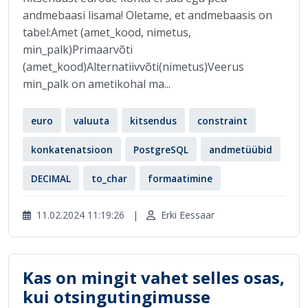
andmebaasi lisama! Oletame, et andmebaasis on
tabel:Amet (amet_kood, nimetus,
min_palk)Primaarvõti
(amet_kood)Alternatiivvõti(nimetus)Veerus
min_palk on ametikohal ma...
euro
valuuta
kitsendus
constraint
konkatenatsioon
PostgreSQL
andmetüübid
DECIMAL
to_char
formaatimine
11.02.2024 11:19:26
|
Erki Eessaar
Kas on mingit vahet selles osas,
kui otsingutingimusse