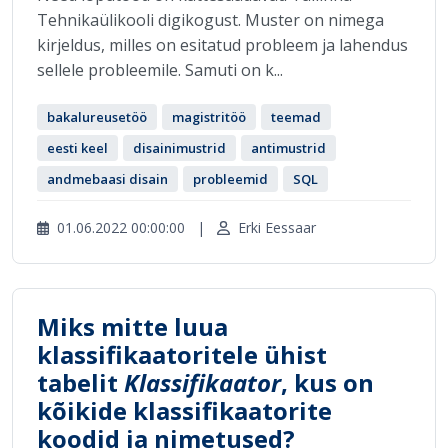
Tehnikaülikooli digikogust. Muster on nimega
kirjeldus, milles on esitatud probleem ja lahendus
sellele probleemile. Samuti on k...
bakalureusetöö
magistritöö
teemad
eesti keel
disainimustrid
antimustrid
andmebaasi disain
probleemid
SQL
01.06.2022 00:00:00
|
Erki Eessaar
Miks mitte luua
klassifikaatoritele ühist
tabelit
Klassifikaator
, kus on
kõikide klassifikaatorite
koodid ja nimetused?