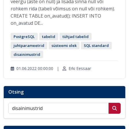
veergu (aste on null) ja lisada sinna null või
rohkem rida (tabeli võimsus on null või rohkem).
CREATE TABLE on_avatud(); INSERT INTO
on_avatud DE...
PostgreSQL
tabelid
tühjad tabelid
juhtparameetrid
süsteemi olek
SQL standard
disainimustrid
01.06.2022 00:00:00
|
Erki Eessaar
Otsing
Otsi postitusi