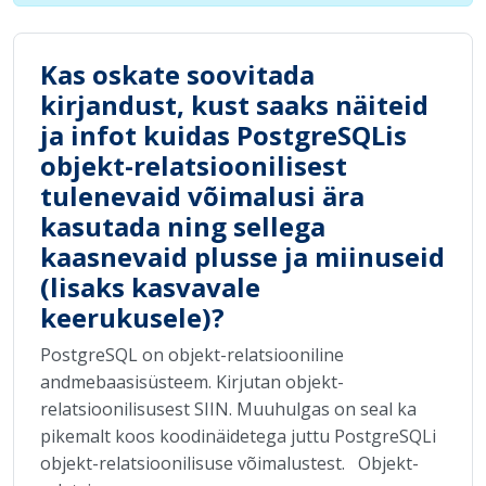
Kas oskate soovitada
kirjandust, kust saaks näiteid
ja infot kuidas PostgreSQLis
objekt-relatsioonilisest
tulenevaid võimalusi ära
kasutada ning sellega
kaasnevaid plusse ja miinuseid
(lisaks kasvavale
keerukusele)?
PostgreSQL on objekt-relatsiooniline
andmebaasisüsteem. Kirjutan objekt-
relatsioonilisusest SIIN. Muuhulgas on seal ka
pikemalt koos koodinäidetega juttu PostgreSQLi
objekt-relatsioonilisuse võimalustest. Objekt-