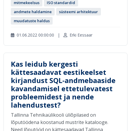
mitmekeelsus
ISO standardid
andmete haldamine
süsteemi arhitektuur
muudatuste haldus
01.06.2022 00:00:00
|
Erki Eessaar
Kas leidub kergesti
kättesaadavat eestikeelset
kirjandust SQL-andmebaaside
kavandamisel ettetulevatest
probleemidest ja nende
lahendustest?
Tallinna Tehnikaülikooli üliõpilased on
lõputöödena koostanud mustrite katalooge.
Need lõputööd on kättesaadavad Tallinna