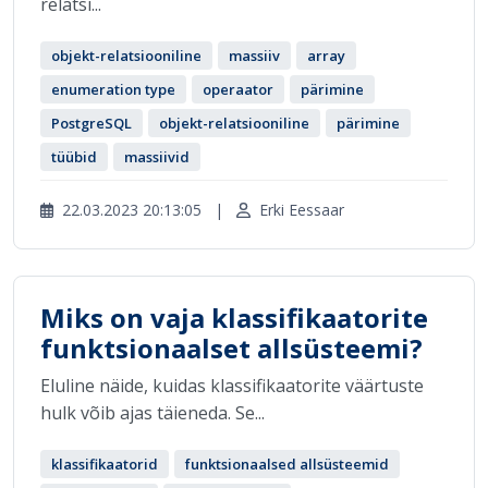
relatsi...
objekt-relatsiooniline
massiiv
array
enumeration type
operaator
pärimine
PostgreSQL
objekt-relatsiooniline
pärimine
tüübid
massiivid
22.03.2023 20:13:05
|
Erki Eessaar
Miks on vaja klassifikaatorite
funktsionaalset allsüsteemi?
Eluline näide, kuidas klassifikaatorite väärtuste
hulk võib ajas täieneda. Se...
klassifikaatorid
funktsionaalsed allsüsteemid