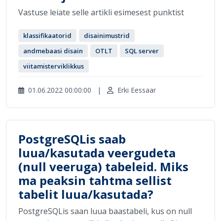
Vastuse leiate selle artikli esimesest punktist
klassifikaatorid
disainimustrid
andmebaasi disain
OTLT
SQL server
viitamisterviklikkus
01.06.2022 00:00:00
|
Erki Eessaar
PostgreSQLis saab
luua/kasutada veergudeta
(null veeruga) tabeleid. Miks
ma peaksin tahtma sellist
tabelit luua/kasutada?
PostgreSQLis saan luua baastabeli, kus on null