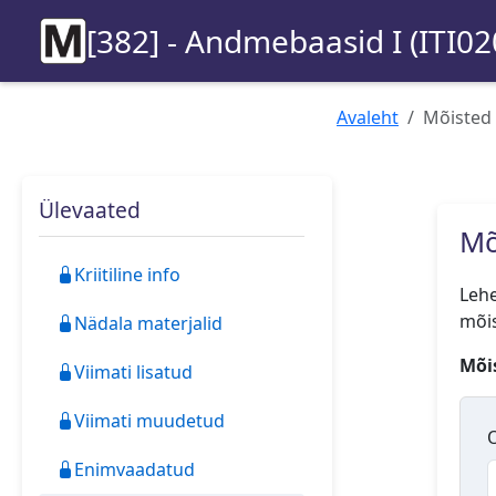
[382] - Andmebaasid I (ITI02
Avaleht
Mõisted
Ülevaated
Mõ
Kriitiline info
Lehe
mõis
Nädala materjalid
Mõis
Viimati lisatud
Viimati muudetud
O
Enimvaadatud