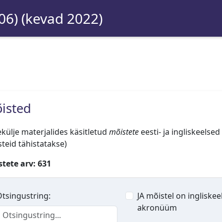
06) (kevad 2022)
isted
külje materjalides käsitletud
mõistete
eesti- ja ingliskeelsed
teid tähistatakse)
tete arv: 631
tsingustring:
JA mõistel on ingliskee
akronüüm