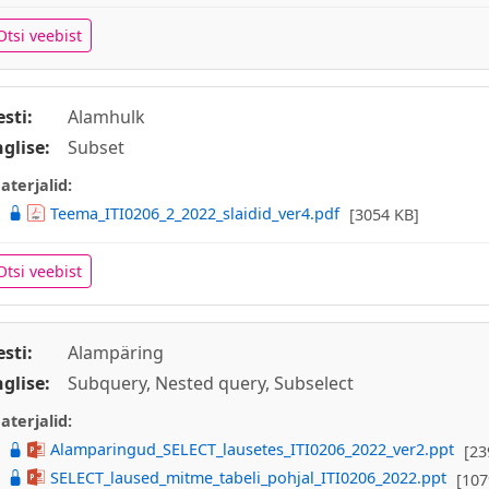
Otsi veebist
esti:
Alamhulk
nglise:
Subset
aterjalid:
Teema_ITI0206_2_2022_slaidid_ver4.pdf
[3054 KB]
Otsi veebist
esti:
Alampäring
nglise:
Subquery, Nested query, Subselect
aterjalid:
Alamparingud_SELECT_lausetes_ITI0206_2022_ver2.ppt
[23
SELECT_laused_mitme_tabeli_pohjal_ITI0206_2022.ppt
[107