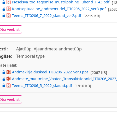
Iseseisva_too_tegemise_mustripohine_juhend_1_43.pdf
[1
Kontseptuaalne_andmemudel_ITI0206_2022_ver3.pdf
[263
Teema_ITI0206_7_2022_slaidid_ver2.pdf
[2219 KB]
Otsi veebist
esti:
Ajatüüp, Ajaandmete andmetüüp
nglise:
Temporal type
aterjalid:
Andmekirjelduskeel_ITI0206_2022_ver3.ppt
[2067 KB]
Andmete_muutmine_Vaated_Transaktsioonid_ITI0206_2023_
Teema_ITI0206_5_2022_slaidid.pdf
[1810 KB]
Otsi veebist