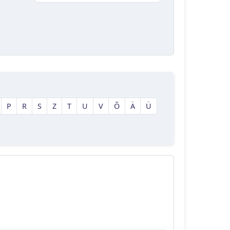
P
R
S
Z
T
U
V
Õ
Ä
Ü