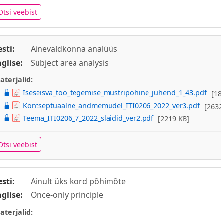
Otsi veebist
esti:
Ainevaldkonna analüüs
nglise:
Subject area analysis
aterjalid:
Iseseisva_too_tegemise_mustripohine_juhend_1_43.pdf
[1
Kontseptuaalne_andmemudel_ITI0206_2022_ver3.pdf
[263
Teema_ITI0206_7_2022_slaidid_ver2.pdf
[2219 KB]
Otsi veebist
esti:
Ainult üks kord põhimõte
nglise:
Once-only principle
aterjalid: