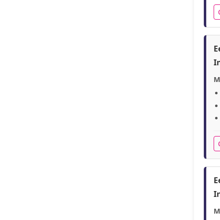
E
I
M
E
I
M