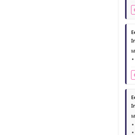
E
I
M
E
I
M